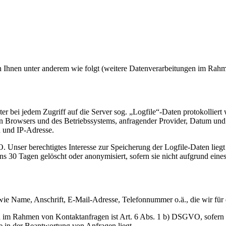
Ihnen unter anderem wie folgt (weitere Datenverarbeitungen im Rahme
 bei jedem Zugriff auf die Server sog. „Logfile“-Daten protokolliert
n Browsers und des Betriebssystems, anfragender Provider, Datum un
 und IP-Adresse.
. Unser berechtigtes Interesse zur Speicherung der Logfile-Daten liegt
30 Tagen gelöscht oder anonymisiert, sofern sie nicht aufgrund eines s
ie Name, Anschrift, E-Mail-Adresse, Telefonnummer o.ä., die wir für 
im Rahmen von Kontaktanfragen ist Art. 6 Abs. 1 b) DSGVO, sofern Ihr
e in der Beantwortung von Anfragen liegt.