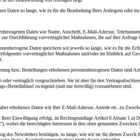
Daten so lange, wie es für die Bearbeitung Ihres Anliegens oder im H
rsonenbezogenen Daten wie Name, Anschrift, E-Mail-Adresse, Telefonnu
der zur Durchführung vorvertraglicher Maßnahmen, die auf Ihre Anfrage 
nbezogene Daten speichern wir jeweils so lange, wie es für die Erfüllu
rfolgender vorvertraglicher Maßnahmen und/oder im Hinblick auf Gewä
t.
ierung bzw. Bestellungen erhobenen personenbezogenen Daten sind Art
h oder vertraglich vorgeschrieben. Sie ist aber für den Vertragsabschlu
gs-/Bestellablauf zwingend (statt nur freiwillig) vorzunehmen sind.
 dabei erhobenen Daten wie Ihre E-Mail-Adresse, Anrede etc. zu Zweck
Ihrer Einwilligung erfolgt, ist Rechtsgrundlage Artikel 6 Absatz 1 a)
“), wobei die berechtigten Interessen in den oben genannten Zwecken l
g des Newsletters benötigen, so lange, wie wir sie für diesen Zweck be
 Zwecke (bspw. Kundenkommunikation) bleibt davon unberührt.