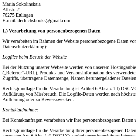
Mariia Sokolinskaia
Albstr. 21
76275 Ettlingen
E-mail: derfuchsbooks@gmail.com
1.) Verarbeitung von personenbezogenen Daten
Wir verarbeiten im Rahmen der Website personenbezogene Daten von 
Datenschutzerklärung):
Logfiles beim Besuch der Website
Bei der Nutzung unserer Webseite werden von unserem Hostinganbieter
(„Referrer“-URL), Produkt- und Versionsinformation des verwendete
Zugriffs, übertragene Datenmenge, Namen heruntergeladener Dateien
Rechtsgrundlage für die Verarbeitung ist Artikel 6 Absatz 1 f) DSGVO
Aufklärung von Missbrauch. Die Logfile-Daten werden nach höchstens 
Aufklärung oder zu Beweiszwecken.
Kontaktaufnahme:
Bei Kontaktanfragen verarbeiten wir Ihre personenbezogenen Daten w
Rechtsgrundlage für die Verarbeitung Ihrer personenbezogenen Daten 
ansonsten Art. 6 Abs. 1 f) DSGVO, wobei unser berechtigtes Interess